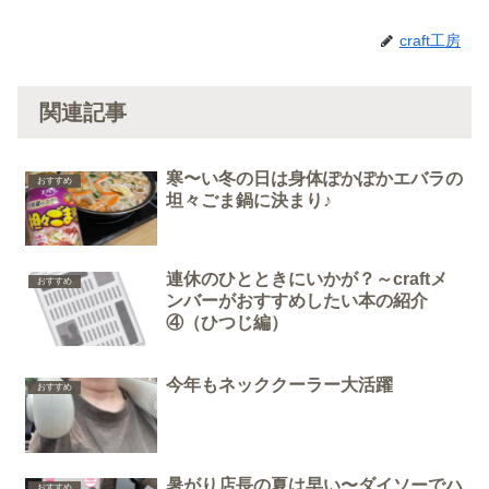
craft工房
関連記事
寒〜い冬の日は身体ぽかぽかエバラの
おすすめ
坦々ごま鍋に決まり♪
連休のひとときにいかが？～craftメ
おすすめ
ンバーがおすすめしたい本の紹介
④（ひつじ編）
今年もネッククーラー大活躍
おすすめ
暑がり店長の夏は早い〜ダイソーでハ
おすすめ