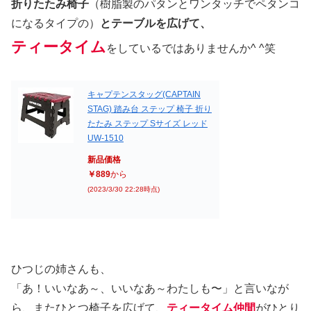
折りたたみ椅子
（樹脂製のパタンとワンタッチでペタンコ
になるタイプの）
とテーブルを広げて、
ティータイム
をしているではありませんか^ ^笑
キャプテンスタッグ(CAPTAIN
STAG) 踏み台 ステップ 椅子 折り
たたみ ステップ Sサイズ レッド
UW-1510
新品価格
￥889
から
(2023/3/30 22:28時点)
ひつじの姉さんも、
「あ！いいなあ～、いいなあ～わたしも〜」と言いなが
ら、またひとつ椅子を広げて、
ティータイム仲間
がひとり