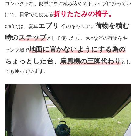
コンパクトな、簡単に車に積み込めてドライブに持ってい
折りたたみの椅子。
けて、日常でも使える
エブリィ
荷物を積む
craftでは、愛車
のキャリアに
時の
ステップ
として使ったり、boxなどの荷物をキ
地面に置かないようにする為の
ャンプ場で
ちょっとした台、
扇風機の三脚代わり
とし
ても使っています。