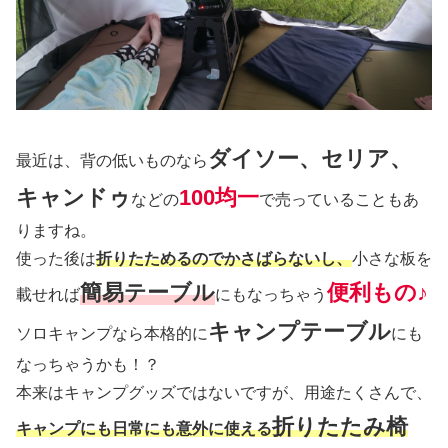
ダイソー、セリア、
最近は、背の低いものなら
キャンドゥ
100均一
などの
で売っていることもあ
りますね。
使った後は
折りたためるのでかさばらないし、
小さな板を
簡易テーブル
便利もの♪
載せれば
にもなっちゃう
キャンプテーブル
ソロキャンプなら本格的に
にも
なっちゃうかも！？
本来はキャンプグッズではないですが、用途たくさんで、
折りたたみ椅
キャンプにも日常にも意外に使える