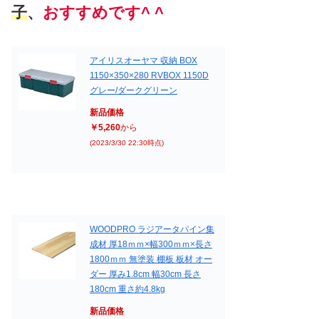
子
、
おすすめです^ ^
アイリスオーヤマ 収納 BOX
1150×350×280 RVBOX 1150D
グレー/ダークグリーン
新品価格
￥5,260
から
(2023/3/30 22:30時点)
WOODPRO ラジアータパイン集
成材 厚18ｍｍ×幅300ｍｍ×長さ
1800ｍｍ 無塗装 棚板 板材 オー
ダー 厚み1.8cm 幅30cm 長さ
180cm 重さ約4.8kg
新品価格