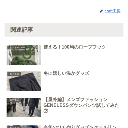
craft工房
関連記事
使える！100均のロープフック
おすすめ
冬に嬉しい温かグッズ
おすすめ
【屋外編】メンズファッション
おすすめ
GENELESSダウンパンツ試してみた
②
今年のひんやりグッズ〜クールリン
おすすめ