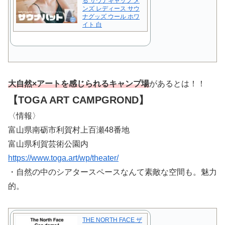
る サウナキャップ メ
ンズ レディース サウ
ナグッズ ウール ホワ
イト 白
大自然×アートを感じられるキャンプ場
があるとは！！
【TOGA ART CAMPGROND】
〈情報〉
富山県南砺市利賀村上百瀬48番地
富山県利賀芸術公園内
https://www.toga.art/wp/theater/
・自然の中のシアタースペースなんて素敵な空間も。魅力
的。
THE NORTH FACE ザ