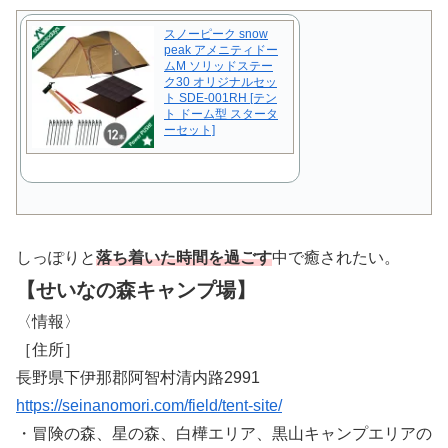
スノーピーク snow
peak アメニティドー
ムM ソリッドステー
ク30 オリジナルセッ
ト SDE-001RH [テン
ト ドーム型 スタータ
ーセット]
しっぽりと
落ち着いた時間を過ごす
中で癒されたい。
【せいなの森キャンプ場】
〈情報〉
［住所］
長野県下伊那郡阿智村清内路2991
https://seinanomori.com/field/tent-site/
・冒険の森、星の森、白樺エリア、黒山キャンプエリアの