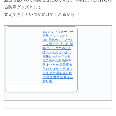
る防寒グッズとして
覚えておくといつか助けてくれるかも^ ^
usb ハンドウォーマー
電熱 ホットマット
usb 電気ホットマット
一人用 ミニ 洗い可 加
熱パッド エコゆたん
ぽ ぬくぬくふわふわ
電熱ヒーターマット
電気湯たんぽ 急速発
熱 あったか 電気座布
団 ぽかぽか 自宅 オフ
ィス 旅行 繰り返し使
用 暖房 携帯 防寒保温
贈り物