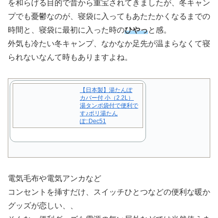
を和らげる目的で昔から重宝されてきましたが、冬キャン
プでも憂鬱なのが、寝袋に入ってもあたたかくなるまでの
時間と、寝袋に最初に入った時の
ひやっ
と感。
外気も冷たい冬キャンプ、なかなか足先が温まらなくて寝
られないなんて時もありますよね。
【日本製】湯たんぽ
カバー付 小（2.2L）
湯タンポ袋付で便利で
す♪ポリ湯たん
ぽ::Dec51
電気毛布や電気アンカなど
コンセントを挿すだけ、スイッチひとつなどの便利な暖か
グッズが恋しい、、