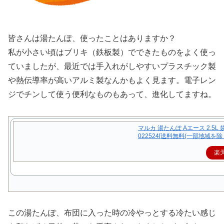
皆さんは湯たんぽ、使ったことはありますか？
私が小さい頃はブリキ（鉄板製）でできたものをよく使っ
ていましたが、最近では手入れがしやすいプラスチック製
や熱伝導率が高いアルミ製なんかもよく見ます。電子レン
ジでチンして使う便利なものもあって、進化してますね。
マルカ 湯たんぽ Aエース 2.5L 
022524[送料無料(一部地域を除く
楽
この湯たんぽ、布団に入った時の冷やっとする冷たい感じ