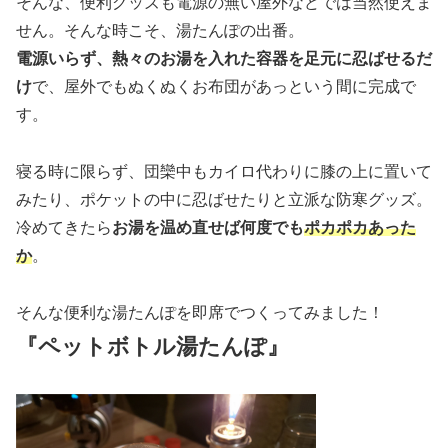
そんな、便利グッズも電源の無い屋外などでは当然使えま
せん。そんな時こそ、湯たんぽの出番。
電源いらず、熱々のお湯を入れた容器を足元に忍ばせるだ
け
で、屋外でもぬくぬくお布団があっという間に完成で
す。
寝る時に限らず、団欒中もカイロ代わりに膝の上に置いて
みたり、ポケットの中に忍ばせたりと立派な防寒グッズ。
冷めてきたら
お湯を温め直せば何度でも
ポカポカあった
か
。
そんな便利な湯たんぽを即席でつくってみました！
『ペットボトル湯たんぽ』