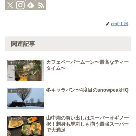
craft工房
関連記事
カフェペーパームーン〜最高なティー
冬キャラバン
タイム〜
冬キャラバン〜4度目のsnowpeakHQ
冬キャラバン
山中湖の買い出しはスーパーオギノ一
冬キャラバン
択！刺身も馬刺しも揃う最強スーパー
で大満足