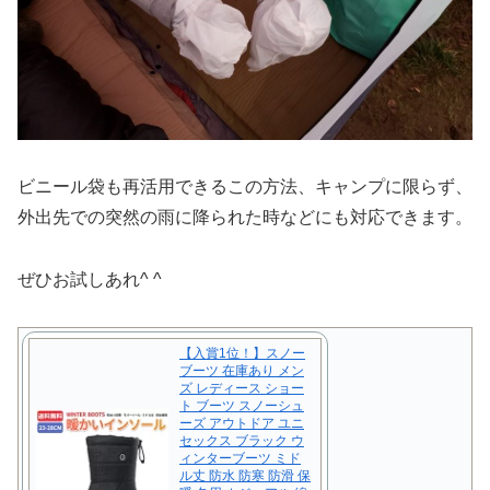
ビニール袋も再活用できるこの方法、キャンプに限らず、
外出先での突然の雨に降られた時などにも対応できます。
ぜひお試しあれ^ ^
【入賞1位！】スノー
ブーツ 在庫あり メン
ズ レディース ショー
ト ブーツ スノーシュ
ーズ アウトドア ユニ
セックス ブラック ウ
ィンターブーツ ミド
ル丈 防水 防寒 防滑 保