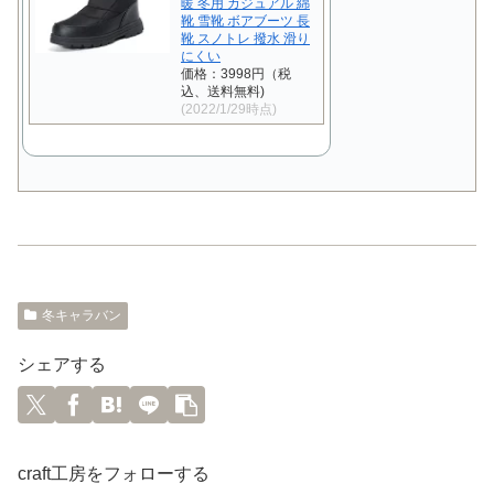
暖 冬用 カジュアル 綿
靴 雪靴 ボアブーツ 長
靴 スノトレ 撥水 滑り
にくい
価格：3998円（税
込、送料無料)
(2022/1/29時点)
冬キャラバン
シェアする
craft工房をフォローする