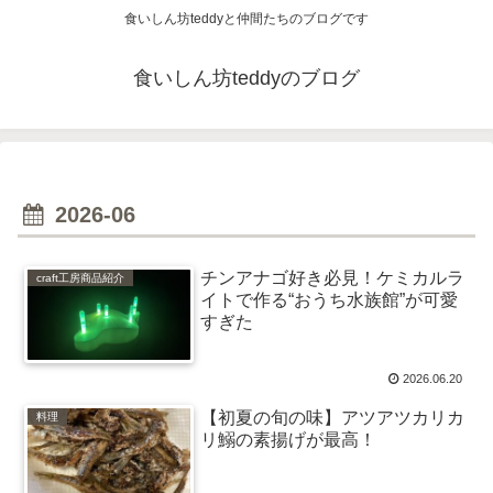
食いしん坊teddyと仲間たちのブログです
食いしん坊teddyのブログ
2026-06
チンアナゴ好き必見！ケミカルラ
craft工房商品紹介
イトで作る“おうち水族館”が可愛
すぎた
2026.06.20
【初夏の旬の味】アツアツカリカ
料理
リ鰯の素揚げが最高！