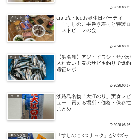
2026.06.19
craft流・teddy誕生日パーティ
イベント
ー！すしのこ手巻き寿司と特製ロ
ーストビーフの会
2026.06.18
【浜名湖】アジ・イワシ・サバが
釣り
入れ食い！春のサビキ釣りで爆釣
遠征レポ
2026.06.17
淡路島名物「大江のり」実食レビ
お土産
ュー｜買える場所・価格・保存性
まとめ
2026.06.16
「すしのこ×スナック」がバズっ
キャンプ飯