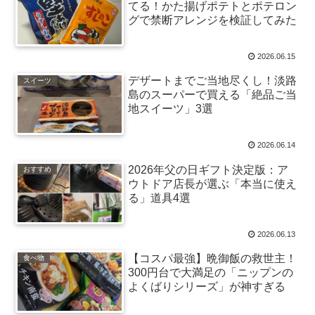
てる！かた揚げポテトとポテロン
グで禁断アレンジを検証してみた
2026.06.15
デザートまでご当地尽くし！淡路
スイーツ
島のスーパーで買える「絶品ご当
地スイーツ」3選
2026.06.14
2026年父の日ギフト決定版：ア
おすすめ
ウトドア店長が選ぶ「本当に使え
る」道具4選
2026.06.13
【コスパ最強】晩御飯の救世主！
食べ物
300円台で大満足の「ニップンの
よくばりシリーズ」が神すぎる