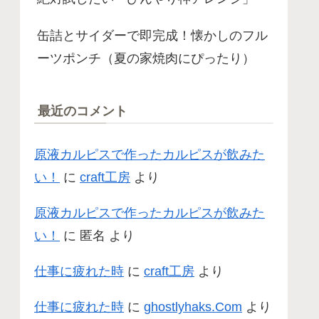
缶詰とサイダーで即完成！懐かしのフル
ーツポンチ（夏の家焼肉にぴったり）
最近のコメント
原液カルピスで作ったカルピスが飲みた
い！
に
craft工房
より
原液カルピスで作ったカルピスが飲みた
い！
に
匿名
より
仕事に疲れた時
に
craft工房
より
仕事に疲れた時
に
ghostlyhaks.Com
より