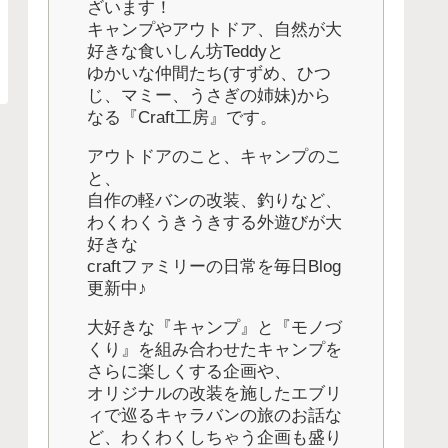
ざいます！
キャンプやアウトドア、自然が大
好きな食いしん坊Teddyと
ゆかいな仲間たち(すずめ、ひつ
じ、マミー、うさぎの姉妹)から
なる『Craft工房』です。
アウトドアのこと、キャンプのこ
と、
自作の軽バンの改装、釣りなど、
わくわくうきうきする外遊びが大
好きな
craftファミリーの日常を毎日Blog
更新中♪
大好きな『キャンプ』と『モノづ
くり』を組み合わせたキャンプを
さらに楽しくする企画や、
オリジナルの改装を施したエブリ
ィで巡るキャラバンの旅のお話な
ど、わくわくしちゃう企画も盛り