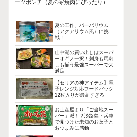
ーツポンチ（夏の家焼肉にぴったり）
夏の工作、バーバリウム
（アクアリウム風）に挑
戦！
山中湖の買い出しはスーパ
ーオギノ一択！刺身も馬刺
しも揃う最強スーパーで大
満足
【セリアの神アイテム】電
子レンジ対応フードパック
12枚入りが最高すぎる
お土産屋より「ご当地スー
パー」派！？淡路島・兵庫
で見つけた未知のお菓子と
おつまみに感動