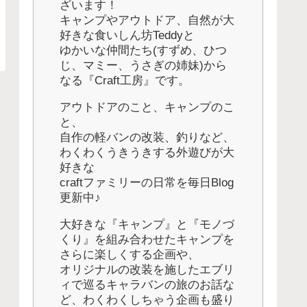
ざいます！
キャンプやアウトドア、自然が大
好きな食いしん坊Teddyと
ゆかいな仲間たち(すずめ、ひつ
じ、マミー、うさぎの姉妹)から
なる『Craft工房』です。
アウトドアのこと、キャンプのこ
と、
自作の軽バンの改装、釣りなど、
わくわくうきうきする外遊びが大
好きな
craftファミリーの日常を毎日Blog
更新中♪
大好きな『キャンプ』と『モノづ
くり』を組み合わせたキャンプを
さらに楽しくする企画や、
オリジナルの改装を施したエブリ
ィで巡るキャラバンの旅のお話な
ど、わくわくしちゃう企画も盛り