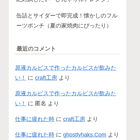
缶詰とサイダーで即完成！懐かしのフル
ーツポンチ（夏の家焼肉にぴったり）
最近のコメント
原液カルピスで作ったカルピスが飲みた
い！
に
craft工房
より
原液カルピスで作ったカルピスが飲みた
い！
に
匿名
より
仕事に疲れた時
に
craft工房
より
仕事に疲れた時
に
ghostlyhaks.Com
より