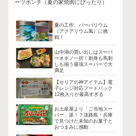
ーツポンチ（夏の家焼肉にぴったり）
夏の工作、バーバリウム
（アクアリウム風）に挑
戦！
山中湖の買い出しはスーパ
ーオギノ一択！刺身も馬刺
しも揃う最強スーパーで大
満足
【セリアの神アイテム】電
子レンジ対応フードパック
12枚入りが最高すぎる
お土産屋より「ご当地スー
パー」派！？淡路島・兵庫
で見つけた未知のお菓子と
おつまみに感動