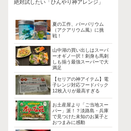
絶対試したい「ひんやり神アレンジ」
夏の工作、バーバリウム
（アクアリウム風）に挑
戦！
山中湖の買い出しはスーパ
ーオギノ一択！刺身も馬刺
しも揃う最強スーパーで大
満足
【セリアの神アイテム】電
子レンジ対応フードパック
12枚入りが最高すぎる
お土産屋より「ご当地スー
パー」派！？淡路島・兵庫
で見つけた未知のお菓子と
おつまみに感動