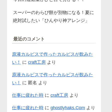
スーパーのわらび餅が別物になる！夏に
絶対試したい「ひんやり神アレンジ」
最近のコメント
原液カルピスで作ったカルピスが飲みた
い！
に
craft工房
より
原液カルピスで作ったカルピスが飲みた
い！
に
匿名
より
仕事に疲れた時
に
craft工房
より
仕事に疲れた時
に
ghostlyhaks.Com
より