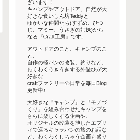
ざいます！
キャンプやアウトドア、自然が大
好きな食いしん坊Teddyと
ゆかいな仲間たち(すずめ、ひつ
じ、マミー、うさぎの姉妹)から
なる『Craft工房』です。
アウトドアのこと、キャンプのこ
と、
自作の軽バンの改装、釣りなど、
わくわくうきうきする外遊びが大
好きな
craftファミリーの日常を毎日Blog
更新中♪
大好きな『キャンプ』と『モノづ
くり』を組み合わせたキャンプを
さらに楽しくする企画や、
オリジナルの改装を施したエブリ
ィで巡るキャラバンの旅のお話な
ど、わくわくしちゃう企画も盛り