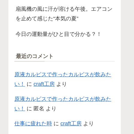
扇風機の風に汗が溶ける午後。エアコン
を止めて感じた“本気の夏”
今日の運動量がひと目で分かる？！
最近のコメント
原液カルピスで作ったカルピスが飲みた
い！
に
craft工房
より
原液カルピスで作ったカルピスが飲みた
い！
に
匿名
より
仕事に疲れた時
に
craft工房
より