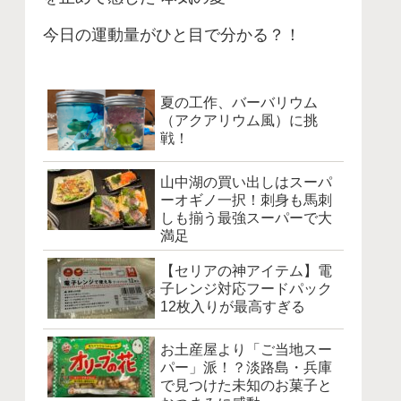
今日の運動量がひと目で分かる？！
夏の工作、バーバリウム
（アクアリウム風）に挑
戦！
山中湖の買い出しはスーパ
ーオギノ一択！刺身も馬刺
しも揃う最強スーパーで大
満足
【セリアの神アイテム】電
子レンジ対応フードパック
12枚入りが最高すぎる
お土産屋より「ご当地スー
パー」派！？淡路島・兵庫
で見つけた未知のお菓子と