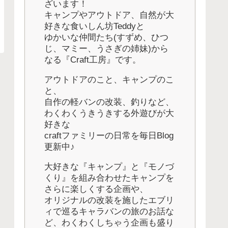
ざいます！
キャンプやアウトドア、自然が大
好きな食いしん坊Teddyと
ゆかいな仲間たち(すずめ、ひつ
じ、マミー、うさぎの姉妹)から
なる『Craft工房』です。
アウトドアのこと、キャンプのこ
と、
自作の軽バンの改装、釣りなど、
わくわくうきうきする外遊びが大
好きな
craftファミリーの日常を毎日Blog
更新中♪
大好きな『キャンプ』と『モノづ
くり』を組み合わせたキャンプを
さらに楽しくする企画や、
オリジナルの改装を施したエブリ
ィで巡るキャラバンの旅のお話な
ど、わくわくしちゃう企画も盛り