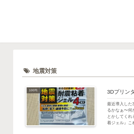
地震対策
100均
3Dプリン
最近導入した
るかなぁ〜何
とかしてくれ
着ジェル』これ