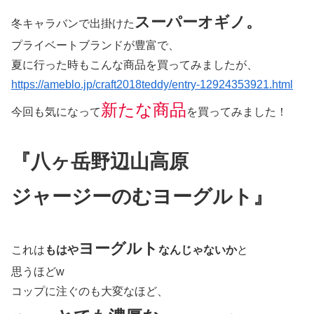
スーパーオギノ。
冬キャラバンで出掛けた
プライベートブランドが豊富で、
夏に行った時もこんな商品を買ってみましたが、
https://ameblo.jp/craft2018teddy/entry-12924353921.html
新たな商品
今回も気になって
を買ってみました！
『八ヶ岳野辺山高原
ジャージーのむヨーグルト』
ヨーグルト
これは
もはや
なんじゃないか
と
思うほどw
コップに注ぐのも大変なほど、