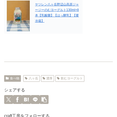
ヤツレン八ヶ岳野辺山高原ジャ
ージーのむヨーグルト130ml×8
本【乳酸菌】【はっ酵乳】【要
冷蔵】
食べ物
八ヶ岳
濃厚
飲むヨーグルト
シェアする
craft工房をフォローする