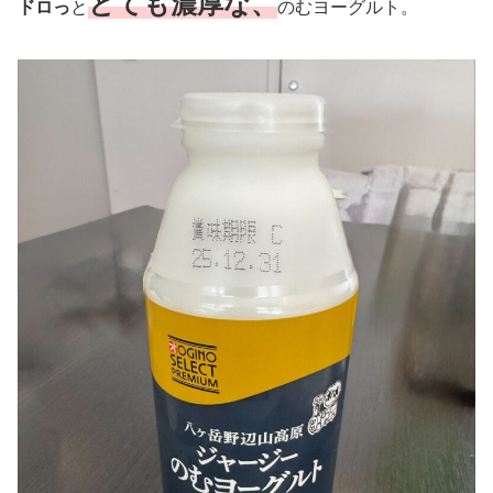
とても濃厚な、
ドロっ
と
のむヨーグルト。