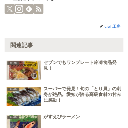
craft工房
関連記事
セブンでもワンプレート冷凍食品発
食べ物
見！
スーパーで発見！旬の「とり貝」の刺
食べ物
身が絶品。愛知が誇る高級食材の甘み
に感動！
がすえびラーメン
食べ物