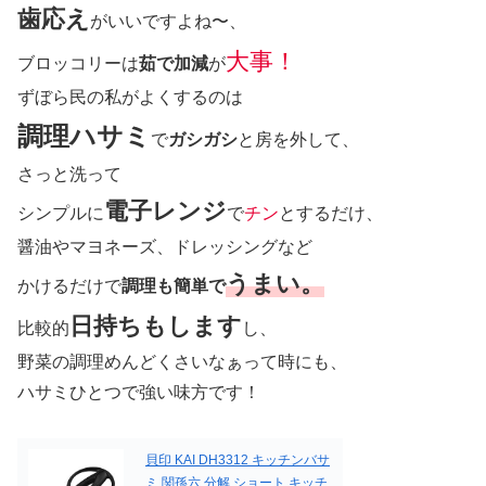
歯応え
がいいですよね〜、
大事！
ブロッコリーは
茹で加減
が
ずぼら民の私がよくするのは
調理ハサミ
で
ガシガシ
と房を外して、
さっと洗って
電子レンジ
シンプルに
で
チン
とするだけ、
醤油やマヨネーズ、ドレッシングなど
うまい。
かけるだけで
調理も簡単で
日持ちもします
比較的
し、
野菜の調理めんどくさいなぁって時にも、
ハサミひとつで強い味方です！
貝印 KAI DH3312 キッチンバサ
ミ 関孫六 分解 ショート キッチ