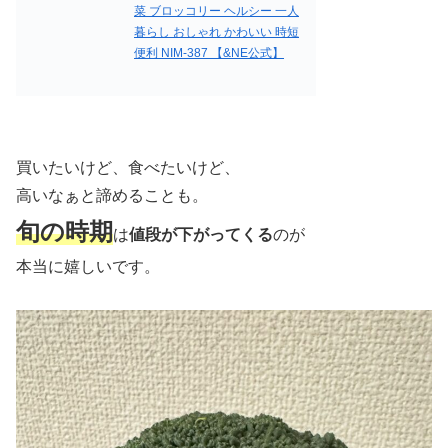
菜 ブロッコリー ヘルシー 一人
暮らし おしゃれ かわいい 時短
便利 NIM-387 【&NE公式】
買いたいけど、食べたいけど、
高いなぁと諦めることも。
旬の時期
は
値段が下がってくる
のが
本当に嬉しいです。