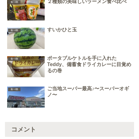
２種類の美味しいラーメン食べ比べ
食べ物
すいかひと玉
食べ物
ポータブルケトルを手に入れた
食べ物
Teddy、備蓄食ドライカレーに目覚め
るの巻
ご当地スーパー最高♪〜スーパーオギ
食べ物
ノ〜
コメント