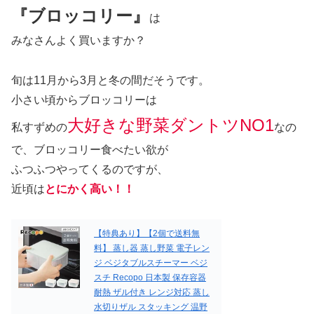
『ブロッコリー』
は
みなさんよく買いますか？
旬は11月から3月と冬の間だそうです。
小さい頃からブロッコリーは
大好きな野菜ダントツNO1
私すずめの
なの
で、ブロッコリー食べたい欲が
ふつふつやってくるのですが、
近頃は
とにかく高い！！
【特典あり】【2個で送料無
料】 蒸し器 蒸し野菜 電子レン
ジ ベジタブルスチーマー ベジ
スチ Recopo 日本製 保存容器
耐熱 ザル付き レンジ対応 蒸し
水切りザル スタッキング 温野