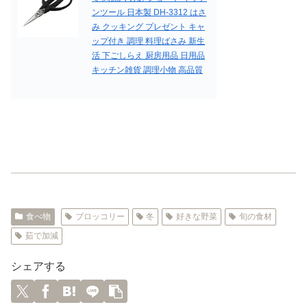
ンツール 日本製 DH-3312 はさ
み クッキング プレゼント キャ
ップ付き 調理 料理ばさみ 新生
活 下ごしらえ 厨房用品 日用品
キッチン雑貨 調理小物 高品質
食べ物
ブロッコリー
冬
好きな野菜
旬の食材
茹で加減
シェアする