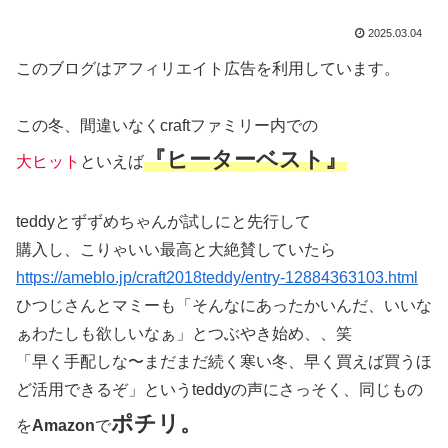
2025.03.04
このブログはアフィリエイト広告を利用しています。
この冬、間違いなくcraftファミリー内での
『ヒーターベスト』
大ヒット
といえば
teddyとずずめちゃんが試しにと先行して
購入し、こりゃいい最高と大絶賛していたら
https://ameblo.jp/craft2018teddy/entry-12884363103.html
ひつじさんとマミーも「そんなにあったかいんだ、いいな
ぁわたしも欲しいなぁ」とつぶやき始め、、笑
「早く手配しな〜まだまだ続く寒い冬、早く買えば買うほ
ど活用できるぞ」というteddyの声にさっそく、同じもの
ポチリ。
を
Amazon
で