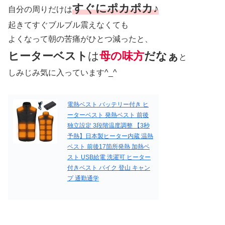
すぐにポカポカ♪
自分の周りだけは
起きてすぐブルブル震えなくても
よくなって朝の苦痛がひとつ減ったと、
ヒーターベスト
は
母の味方
だなぁ
と
しみじみ気に入っています^_^
電熱ベスト バッテリー付き ヒ
ーターベスト 発熱ベスト 前後
独立設定 3段階温度調整 【3秒
予熱】日本製ヒーター内蔵 温熱
ベスト 前後17箇所発熱 加熱ベ
スト USB給電 洗濯可 ヒーター
付きベスト バイク 登山 キャン
プ 通勤通学