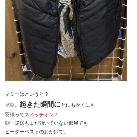
マミーはというと？
起きた瞬間に
早朝、
とにもかくにも
羽織って
スイッチオン！
朝一暖房もまだ効いていない部屋でも
ヒーターベストのおかげで、