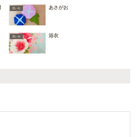
調
あさがお
思い出
浴衣
思い出