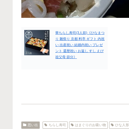
華ちらし寿司(3人前)《ひなまつ
り 雛祭り 京都 料亭 ギフト 内祝
い 出産祝い 結婚内祝い プレゼ
ント 還暦祝い お返し すし えび
祖父母 節分》
思い出
ちらし寿司
はまぐりのお吸い物
ひな人