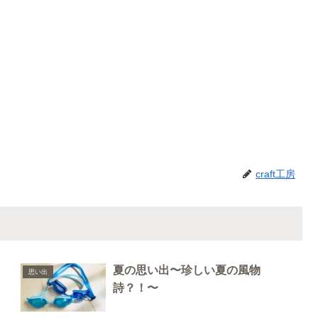
craft工房
夏の思い出〜珍しい夏の風物
思い出
詩？！〜