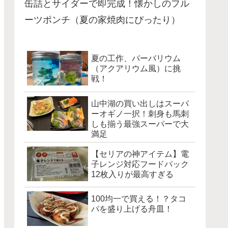
缶詰とサイダーで即完成！懐かしのフル
ーツポンチ（夏の家焼肉にぴったり）
夏の工作、バーバリウム
（アクアリウム風）に挑
戦！
山中湖の買い出しはスーパ
ーオギノ一択！刺身も馬刺
しも揃う最強スーパーで大
満足
【セリアの神アイテム】電
子レンジ対応フードパック
12枚入りが最高すぎる
100均一で買える！？タコ
パを盛り上げる舟皿！