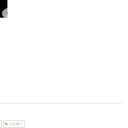
形
ひな祭り