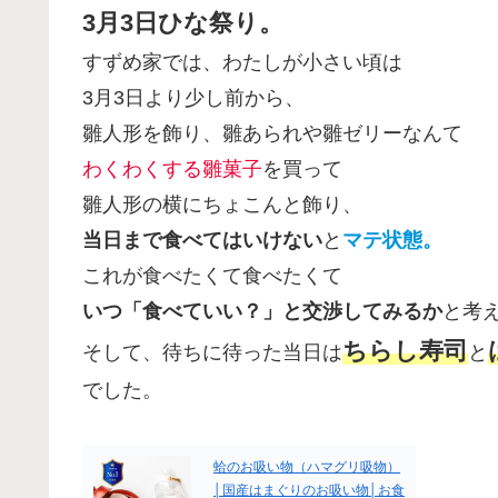
3月3日ひな祭り。
すずめ家では、わたしが小さい頃は
3月3日より少し前から、
雛人形を飾り、雛あられや雛ゼリーなんて
わくわくする雛菓子
を買って
雛人形の横にちょこんと飾り、
当日まで食べてはいけない
と
マテ状態。
これが食べたくて食べたくて
いつ「食べていい？」と交渉してみるか
と考え
ちらし寿司
そして、待ちに待った当日は
と
でした。
蛤のお吸い物（ハマグリ吸物）
│国産はまぐりのお吸い物│お食