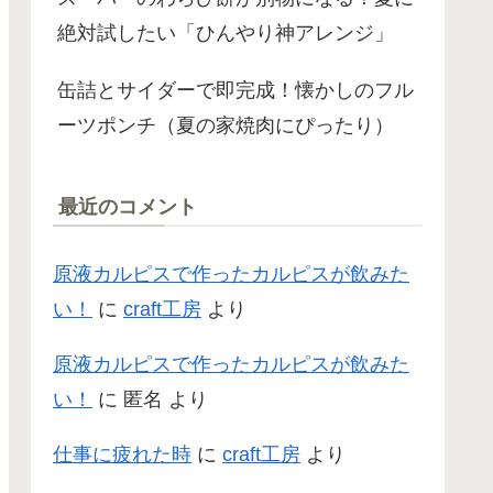
絶対試したい「ひんやり神アレンジ」
缶詰とサイダーで即完成！懐かしのフル
ーツポンチ（夏の家焼肉にぴったり）
最近のコメント
原液カルピスで作ったカルピスが飲みた
い！
に
craft工房
より
原液カルピスで作ったカルピスが飲みた
い！
に
匿名
より
仕事に疲れた時
に
craft工房
より