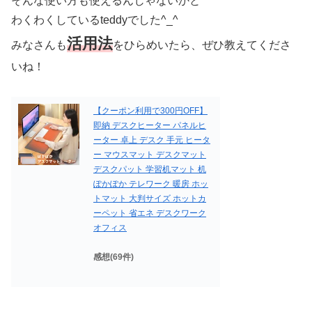
そんな使い方も使えるんじゃないかと
わくわくしているteddyでした^_^
活用法
みなさんも
をひらめいたら、ぜひ教えてくださ
いね！
【クーポン利用で300円OFF】
即納 デスクヒーター パネルヒ
ーター 卓上 デスク 手元 ヒータ
ー マウスマット デスクマット
デスクパット 学習机マット 机
ぽかぽか テレワーク 暖房 ホッ
トマット 大判サイズ ホットカ
ーペット 省エネ デスクワーク
オフィス
感想(69件)