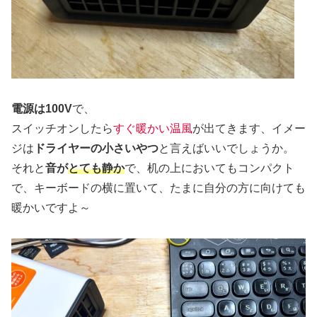
電源は100V
で、
スイッチオンしたら
すぐ暖かい温風
が出てきます、イメー
ジは
ドライヤーの小さいやつ
と言えばいいでしょうか。
それと
音が
とても静か
で、机の上においてもコンパクト
で、キーボードの横に置いて、たまに自分の方に向けても
暖かいですよ～