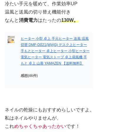
冷たい手元を暖めて、作業効率UP
温風と送風の切り替え機能付き
なんと
消費電力
はたったの
130W。
ヒーター 小型 卓上 手元ヒーター 送風 温風
切替 DMF-D021(W)/(G) デスク上ヒーター
手もとヒーター 卓上ヒーター 小型ヒーター
電気ヒーター 電気ストーブ 卓上扇風機 手
もと 卓上 山善 YAMAZEN 【送料無料】
感想(46件)
ネイルの乾燥にもおすすめらしいですよ。
私はネイルやりませんが、
これ
めちゃくちゃあったかい
です！