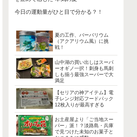
今日の運動量がひと目で分かる？！
夏の工作、バーバリウム
（アクアリウム風）に挑
戦！
山中湖の買い出しはスーパ
ーオギノ一択！刺身も馬刺
しも揃う最強スーパーで大
満足
【セリアの神アイテム】電
子レンジ対応フードパック
12枚入りが最高すぎる
お土産屋より「ご当地スー
パー」派！？淡路島・兵庫
で見つけた未知のお菓子と