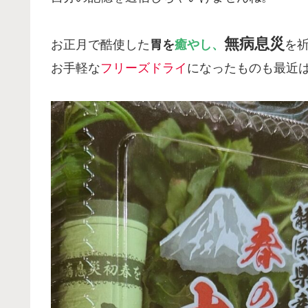
無病息災
お正月で酷使した
胃を
癒やし、
を
お手軽な
フリーズドライ
になったものも最近は