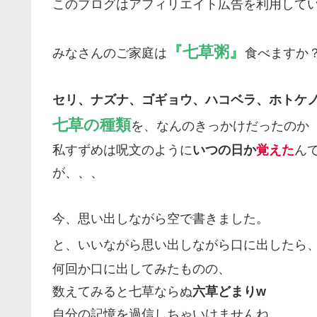
このブログはアフィリエイト広告を利用して
『七草粥』
みなさんのご家庭は
食べますか
セリ、ナズナ、ゴギョウ、ハコベラ、ホトケ
七草の種類
を、なんのきっかけだったのか
私すずめは呪文のように
いつの日か
覚えた
ん
が、、、
今、思い出しながら空で書きました。
と、いいながら思い出しながら口に出したら
何回か口に出してみたものの、
数えてみると七草ならぬ
六草どまりw
自分の記憶を過信しちゃいけませんね。