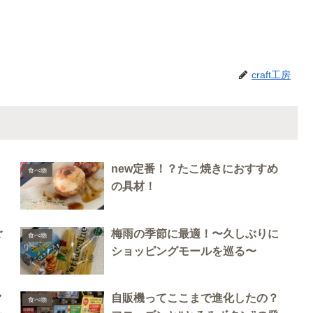
craft工房
new定番！？たこ焼きにおすすめ
食べ物
の具材！
ご
梅雨の季節に最適！〜久しぶりに
食べ物
ショッピングモールを巡る〜
マ
自販機ってここまで進化したの？
食べ物