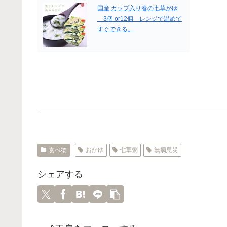
国産 カップ入り春の七草がゆ
3個 or12個 レンジで温めて
すぐできる。
食べ物
おかゆ
七草粥
無病息災
シェアする