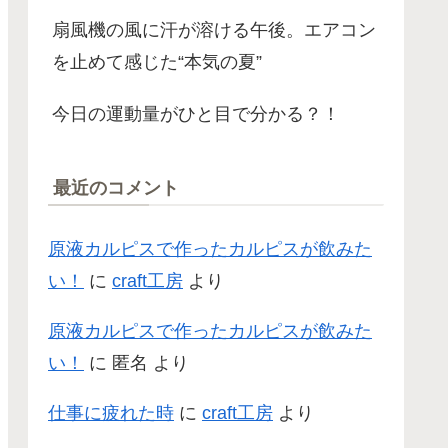
扇風機の風に汗が溶ける午後。エアコン
を止めて感じた“本気の夏”
今日の運動量がひと目で分かる？！
最近のコメント
原液カルピスで作ったカルピスが飲みた
い！
に
craft工房
より
原液カルピスで作ったカルピスが飲みた
い！
に
匿名
より
仕事に疲れた時
に
craft工房
より