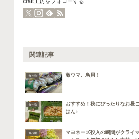
craft工房をフォローする
関連記事
激ウマ、鳥貝！
食べ物
おすすめ！秋にぴったりなお昼
食べ物
はん♪
マヨネーズ投入の瞬間がクライ
食べ物