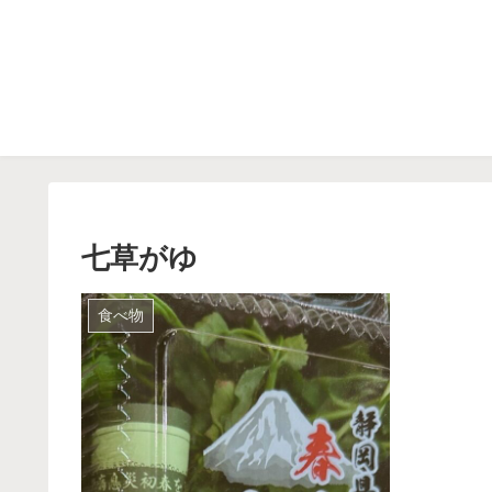
七草がゆ
食べ物