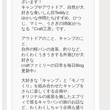
ざいます！
キャンプやアウトドア、自然が大
好きな食いしん坊Teddyと
ゆかいな仲間たち(すずめ、ひつ
じ、マミー、うさぎの姉妹)から
なる『Craft工房』です。
アウトドアのこと、キャンプのこ
と、
自作の軽バンの改装、釣りなど、
わくわくうきうきする外遊びが大
好きな
craftファミリーの日常を毎日Blog
更新中♪
大好きな『キャンプ』と『モノづ
くり』を組み合わせたキャンプを
さらに楽しくする企画や、
オリジナルの改装を施したエブリ
ィで巡るキャラバンの旅のお話な
ど、わくわくしちゃう企画も盛り