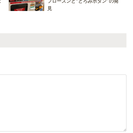
は
フローズンと“とろみボタン”の発
見