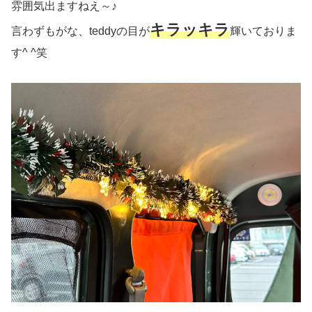
雰囲気出ますねえ～♪
キラッキラ
言わずもがな、teddyの目が
輝いておりま
す^ ^笑