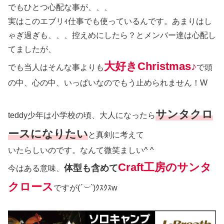
でもひとつ心配な事が、、、
実はこのエブリｨ仕事でも使っているんです。あまりはし
ゃぎ過ぎも、、、控えめにしたら？とメンバー達は心配し
てましたが、
大好きChristmas♪
でも当人はそんな事よりも
で頭
の中、心の中、いっぱいなのでもう止められません！W
サンタクロ
teddy少年は小学校の頃、大人になったら
ースになりたい
と真剣に考えて
いたらしいのです。なんて微笑ましい^ ^
Craft工房のサンタ
体型も含めて
今はある意味、
クロース
ですが(
´︶`
)ｸｽｸｽw