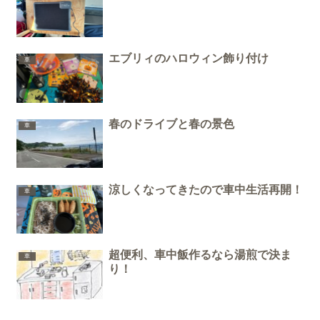
エブリィのハロウィン飾り付け
車
春のドライブと春の景色
車
涼しくなってきたので車中生活再開！
車
超便利、車中飯作るなら湯煎で決ま
車
り！