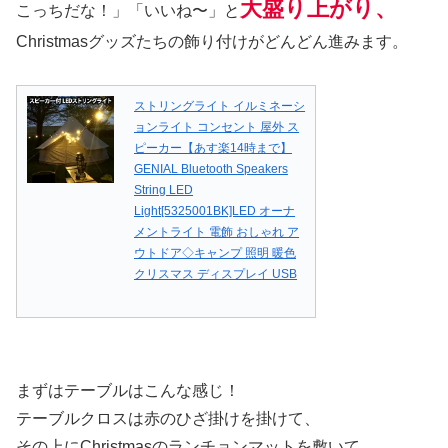
大盛り上がり、
こっちだな！」「いいね〜」と
Christmasグッズたちの飾り付けがどんどん進みます。
ストリングライト イルミネーシ
ョンライト コンセント 屋外 ス
ピーカー【あす楽14時まで】
GENIAL Bluetooth Speakers
String LED
Light[5325001BK]LED オーナ
メントライト 電飾 おしゃれ ア
ウトドア◇キャンプ 照明 暖色
クリスマス ディスプレイ USB
まずはテーブルはこんな感じ！
テーブルクロスは赤のひざ掛けを掛けて、
その上にChristmasのランチョンマットを敷いて。