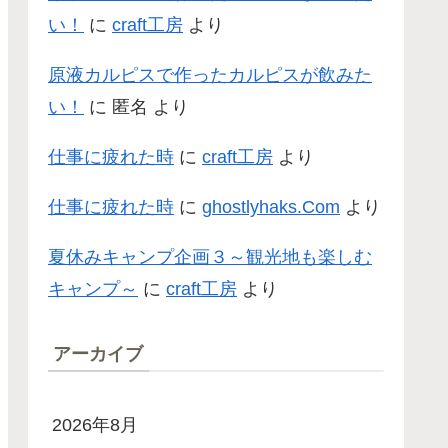
い！
に
craft工房
より
原液カルピスで作ったカルピスが飲みた
い！
に
匿名
より
仕事に疲れた時
に
craft工房
より
仕事に疲れた時
に
ghostlyhaks.Com
より
夏休みキャンプ企画３～観光地も楽しむ
キャンプ～
に
craft工房
より
アーカイブ
2026年8月