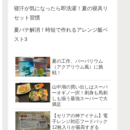
寝汗が気になったら即洗濯！夏の寝具リ
セット習慣
夏バテ解消！時短で作れるアレンジ飯ベ
スト3
夏の工作、バーバリウム
（アクアリウム風）に挑
戦！
山中湖の買い出しはスーパ
ーオギノ一択！刺身も馬刺
しも揃う最強スーパーで大
満足
【セリアの神アイテム】電
子レンジ対応フードパック
12枚入りが最高すぎる