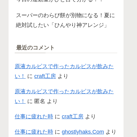
スーパーのわらび餅が別物になる！夏に
絶対試したい「ひんやり神アレンジ」
最近のコメント
原液カルピスで作ったカルピスが飲みた
い！
に
craft工房
より
原液カルピスで作ったカルピスが飲みた
い！
に
匿名
より
仕事に疲れた時
に
craft工房
より
仕事に疲れた時
に
ghostlyhaks.Com
より