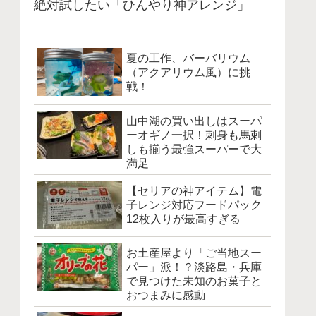
絶対試したい「ひんやり神アレンジ」
夏の工作、バーバリウム
（アクアリウム風）に挑
戦！
山中湖の買い出しはスーパ
ーオギノ一択！刺身も馬刺
しも揃う最強スーパーで大
満足
【セリアの神アイテム】電
子レンジ対応フードパック
12枚入りが最高すぎる
お土産屋より「ご当地スー
パー」派！？淡路島・兵庫
で見つけた未知のお菓子と
おつまみに感動