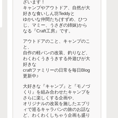
ざいます！
キャンプやアウトドア、自然が大
好きな食いしん坊Teddyと
ゆかいな仲間たち(すずめ、ひつ
じ、マミー、うさぎの姉妹)から
なる『Craft工房』です。
アウトドアのこと、キャンプのこ
と、
自作の軽バンの改装、釣りなど、
わくわくうきうきする外遊びが大
好きな
craftファミリーの日常を毎日Blog
更新中♪
大好きな『キャンプ』と『モノづ
くり』を組み合わせたキャンプを
さらに楽しくする企画や、
オリジナルの改装を施したエブリ
ィで巡るキャラバンの旅のお話な
ど、わくわくしちゃう企画も盛り