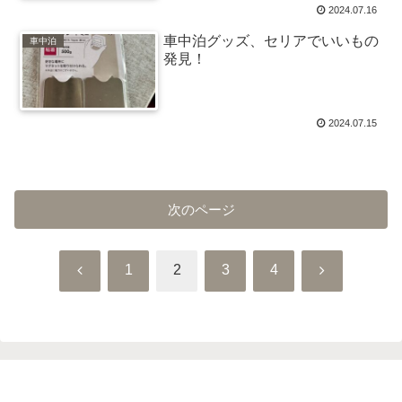
2024.07.16
車中泊グッズ、セリアでいいもの
車中泊
発見！
2024.07.15
次のページ
前
次
1
2
3
4
へ
へ