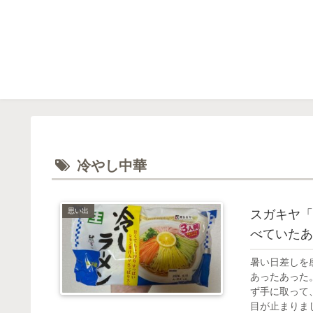
冷やし中華
思い出
スガキヤ「
べていたあ
暑い日差しを
あったあった
ず手に取って
目が止まりまし