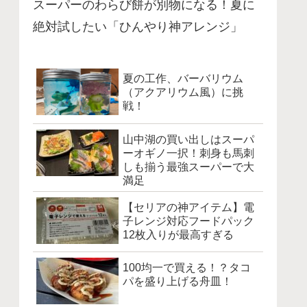
スーパーのわらび餅が別物になる！夏に
絶対試したい「ひんやり神アレンジ」
夏の工作、バーバリウム
（アクアリウム風）に挑
戦！
山中湖の買い出しはスーパ
ーオギノ一択！刺身も馬刺
しも揃う最強スーパーで大
満足
【セリアの神アイテム】電
子レンジ対応フードパック
12枚入りが最高すぎる
100均一で買える！？タコ
パを盛り上げる舟皿！