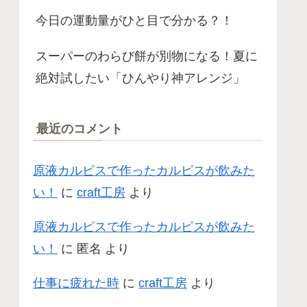
今日の運動量がひと目で分かる？！
スーパーのわらび餅が別物になる！夏に
絶対試したい「ひんやり神アレンジ」
最近のコメント
原液カルピスで作ったカルピスが飲みた
い！
に
craft工房
より
原液カルピスで作ったカルピスが飲みた
い！
に
匿名
より
仕事に疲れた時
に
craft工房
より