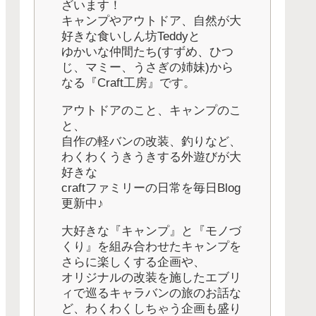
ざいます！
キャンプやアウトドア、自然が大
好きな食いしん坊Teddyと
ゆかいな仲間たち(すずめ、ひつ
じ、マミー、うさぎの姉妹)から
なる『Craft工房』です。
アウトドアのこと、キャンプのこ
と、
自作の軽バンの改装、釣りなど、
わくわくうきうきする外遊びが大
好きな
craftファミリーの日常を毎日Blog
更新中♪
大好きな『キャンプ』と『モノづ
くり』を組み合わせたキャンプを
さらに楽しくする企画や、
オリジナルの改装を施したエブリ
ィで巡るキャラバンの旅のお話な
ど、わくわくしちゃう企画も盛り