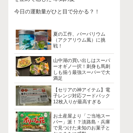
今日の運動量がひと目で分かる？！
夏の工作、バーバリウム
（アクアリウム風）に挑
戦！
山中湖の買い出しはスーパ
ーオギノ一択！刺身も馬刺
しも揃う最強スーパーで大
満足
【セリアの神アイテム】電
子レンジ対応フードパック
12枚入りが最高すぎる
お土産屋より「ご当地スー
パー」派！？淡路島・兵庫
で見つけた未知のお菓子と