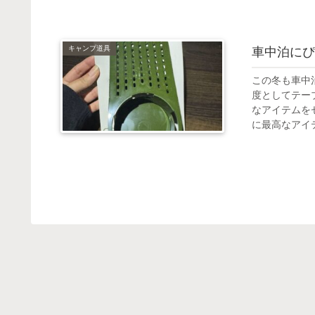
キャンプ道具
車中泊にぴ
この冬も車中
度としてテー
なアイテムを
に最高なアイテ