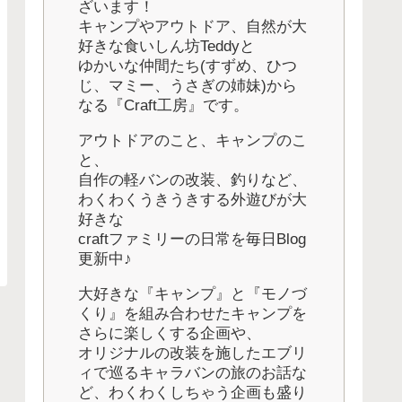
ざいます！
キャンプやアウトドア、自然が大
好きな食いしん坊Teddyと
ゆかいな仲間たち(すずめ、ひつ
じ、マミー、うさぎの姉妹)から
なる『Craft工房』です。
アウトドアのこと、キャンプのこ
と、
自作の軽バンの改装、釣りなど、
わくわくうきうきする外遊びが大
好きな
craftファミリーの日常を毎日Blog
更新中♪
大好きな『キャンプ』と『モノづ
くり』を組み合わせたキャンプを
さらに楽しくする企画や、
オリジナルの改装を施したエブリ
ィで巡るキャラバンの旅のお話な
ど、わくわくしちゃう企画も盛り