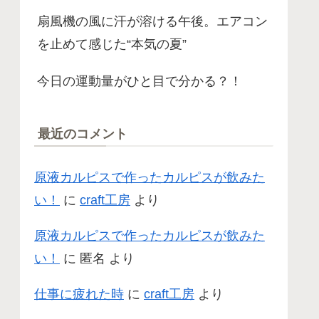
扇風機の風に汗が溶ける午後。エアコン
を止めて感じた“本気の夏”
今日の運動量がひと目で分かる？！
最近のコメント
原液カルピスで作ったカルピスが飲みた
い！
に
craft工房
より
原液カルピスで作ったカルピスが飲みた
い！
に
匿名
より
仕事に疲れた時
に
craft工房
より